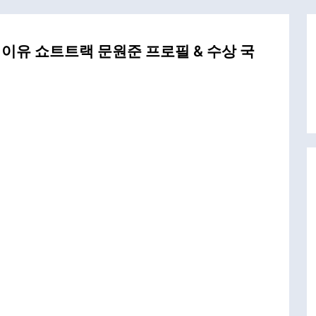
이유 쇼트트랙 문원준 프로필 & 수상 국