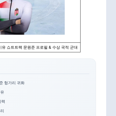
이유 쇼트트랙 문원준 프로필 & 수상 국적 군대
준 헝가리 귀화
이유
이력
정리