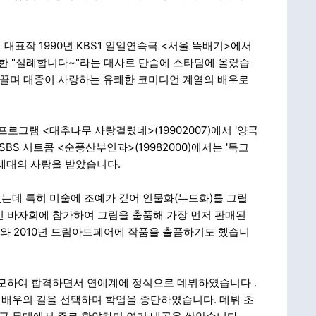
대표작 1990년 KBS1 일일연속극 <서울 뚝배기>에서
용한 "실례합니다~"라는 대사로 단숨에 스타덤에 올랐습
를 끌며 대중이 사랑하는 유쾌한 코미디언 계열의 배우로
프로그램 <대추나무 사랑걸렸네>(19902007)에서 '양국
 SBS 시트콤 <순풍산부인과>(19982000)에서는 '독고
 세대의 사랑을 받았습니다.
는데 특히 미술에 조예가 깊어 인물화(누드화)를 그릴
인 바자회에 참가하여 그림을 출품해 가장 먼저 판매된
와 2010년 드림아트페어에 작품을 출품하기도 했습니
에 응모하여 합격하면서 연예계에 정식으로 데뷔하였습니다
.
배우의 길을 선택하며 학업을 중단하였습니다. 데뷔 초