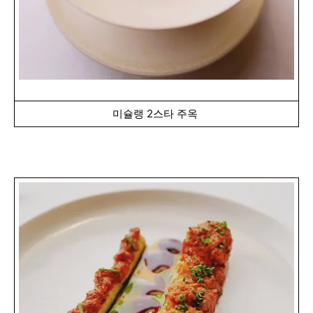
미슐랭 2스타 주옥