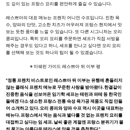
도 깊이 있는 프랑스 요리를 편안하게 즐길 수 있습니다.
레스쁘아의 대표 메뉴는 프렌치 어니언 수프입니다. 진한 육
수, 양파의 단맛, 고소한 치즈가 어우러져 프랑스 현지에서 맛
보는 듯한 풍미를 느낄 수 있습니다. 또 다른 시그니처는 오리
콩피입니다. 특히 오리 요리를 주문하면 셰프가 직접 서빙을
해주는 경우도 있다고 하니, 셰프를 만나고 싶다면 오리 요리
를 선택해 보는 것도 하나의 팁이 될 수 있겠습니다.
※ 미쉐린 가이드 레스쁘아 뒤 이부 평
"정통 프렌치 비스트로인 레스쁘아 뒤 이부는 유행에 흔들리지
않는 클래식 프렌치 메뉴로 꾸준한 사랑을 받아왔다. 한결같이
진중한 음식을 선보여온 임기학 셰프는 테린과 파테 등 한국인
들에겐 다소 생소한 프랑스 전통 숙성 육가공 제품도 직접 만들
어 소개하고 있다. 오리 콩피와 양파 수프 역시 이곳을 대표하는
메뉴다. 프랑스에서 먹는 음식과 별다를 것 없는 프렌치 요리를
대접하고 싶다는 임 셰프. 날씨 좋은 계절엔 프랑스 분위기가 물
씬 풍기는 아름다운 테라스에 앉을 것을 추천한다."