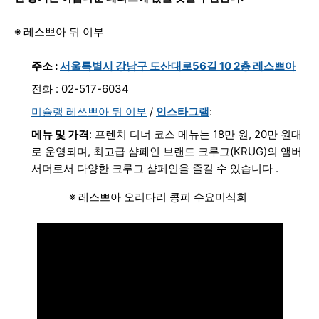
※ 레스쁘아 뒤 이부
주소 :
서울특별시 강남구 도산대로56길 10 2층 레스쁘아
전화 : 02-517-6034
미슐랭 레쓰쁘아 뒤 이부
/
인스타그램
:
메뉴 및 가격
: 프렌치 디너 코스 메뉴는 18만 원, 20만 원대
로 운영되며, 최고급 샴페인 브랜드 크루그(KRUG)의 앰버
서더로서 다양한 크루그 샴페인을 즐길 수 있습니다
.
※ 레스쁘아 오리다리 콩피 수요미식회