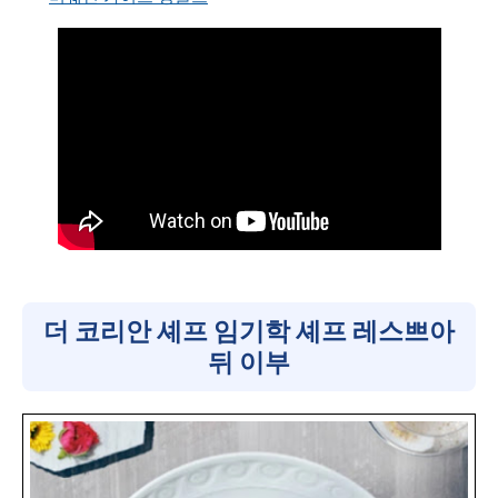
더 코리안 셰프 임기학 셰프 레스쁘아
뒤 이부