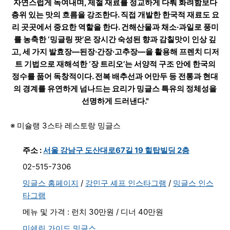
자연스럽게 녹여내며, 제철 재료를 정교하게 다뤄 화려함보다
층위 있는 맛의 흐름을 강조한다. 직접 개발한 한국적 재료도 요
리 곳곳에서 중요한 역할을 한다. 건해산물과 채소·과일로 풍미
를 농축한 ‘밍글링 팟’은 장시간 숙성된 향과 감칠맛이 인상 깊
고, 세 가지 발효장—된장·간장·고추장—을 활용해 프렌치 디저
트 기법으로 재해석한 ‘장 트리오’는 서양적 구조 안에 한국의
정수를 품어 독창적이다. 전복 배추선과 어만두 등 전통과 현대
의 경계를 유연하게 넘나드는 요리가 밍글스 특유의 정체성을
선명하게 드러낸다."
※ 미슐랭 3스타 레스토랑 밍글스
주소 :
서울 강남구 도산대로67길 19 힐탑빌딩 2층
02-515-7306
밍글스 홈페이지
/
강민구 셰프 인스타그램
/
밍글스 인스
타그램
메뉴 및 가격 : 런치 30만원 / 디너 40만원
미쉐린 가이드 밍글스