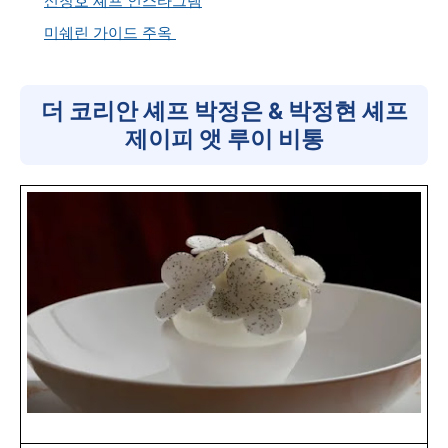
신창호 셰프 인스타그램
미쉐린 가이드 주옥
더 코리안 셰프 박정은 & 박정현 셰프
제이피 앳 루이 비통