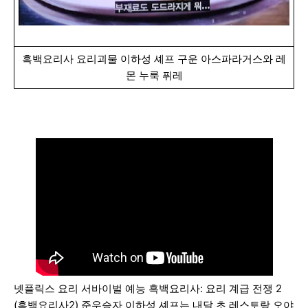
흑백요리사 요리괴물 이하성 셰프 구운 아스파라거스와 레
몬 누룩 퓌레
넷플릭스 요리 서바이벌 예능 흑백요리사: 요리 계급 전쟁 2
(흑백요리사2) 준우승자 이하성 셰프는 내달 초 레스토랑 오야