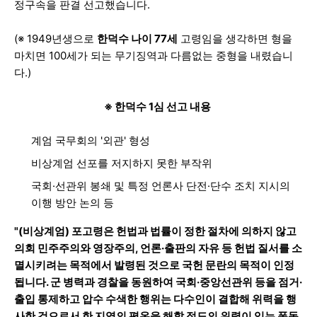
정구속을 판결 선고했습니다.
(※ 1949년생으로
한덕수 나이 77세
고령임을 생각하면 형을
마치면 100세가 되는 무기징역과 다름없는 중형을 내렸습니
다.)
※ 한덕수 1심 선고 내용
계엄 국무회의 '외관' 형성
비상계엄 선포를 저지하지 못한 부작위
국회·선관위 봉쇄 및 특정 언론사 단전·단수 조치 지시의
이행 방안 논의 등
"(비상계엄) 포고령은 헌법과 법률이 정한 절차에 의하지 않고
의회 민주주의와 영장주의, 언론·출판의 자유 등 헌법 질서를 소
멸시키려는 목적에서 발령된 것으로 국헌 문란의 목적이 인정
됩니다. 군 병력과 경찰을 동원하여 국회·중앙선관위 등을 점거·
출입 통제하고 압수 수색한 행위는 다수인이 결합해 위력을 행
사한 것으로서 한 지역의 평온을 해할 정도의 위력이 있는 폭동