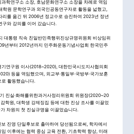
사회과학연구소 소장, 호남문화연구소 소장을 차례로 역임
교 대학원 문학연구과 외국인공동연구자로 활동을 넓혔고,
리를 옮긴 뒤 2006년 정교수로 승진하여 2023년 정년
연구와 강의를 이어 갔습니다.
년까지 대통령 직속 친일반민족행위진상규명위원회 비상임위
009년부터 2012년까지 민주화운동기념사업회 한국민주
기연구원 이사(2018~2020), 대한민국시도지사협의회
020) 등을 역임했으며, 외교부·통일부·국방부·국가보훈
으로 활동했습니다.
기 진실·화해를위한과거사정리위원회 위원장(2020~20
선감학원, 대학생 강제징집 등에 대한 진상 조사를 이끌었
 국가 차원의 첫 진실규명을 이끌었습니다.
진보 진영 단일후보로 출마하여 당선됨으로써, 학자에서
임 이후에는 협력 중심 교육 전환, 기초학력 향상, 미래