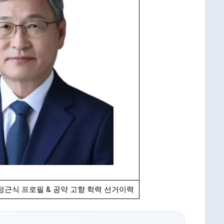
정근식 프로필 & 공약 고향 학력 선거이력