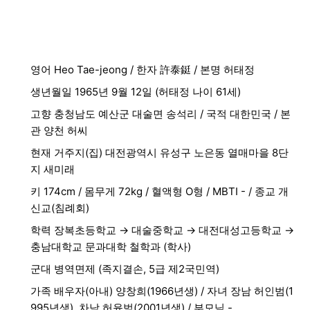
영어 Heo Tae-jeong / 한자 許泰鋌 / 본명 허태정
생년월일 1965년 9월 12일 (허태정 나이 61세)
고향 충청남도 예산군 대술면 송석리 / 국적 대한민국 / 본
관 양천 허씨
현재 거주지(집) 대전광역시 유성구 노은동 열매마을 8단
지 새미래
키 174cm / 몸무게 72kg / 혈액형 O형 / MBTI - / 종교 개
신교(침례회)
학력 장복초등학교 → 대술중학교 → 대전대성고등학교 →
충남대학교 문과대학 철학과 (학사)
군대 병역면제 (족지결손, 5급 제2국민역)
가족 배우자(아내) 양창희(1966년생) / 자녀 장남 허인범(1
995년생), 차남 허윤범(2001년생) / 부모님 -