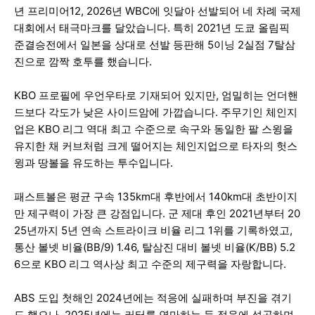
년 프리미어12, 2026년 WBC에 잇달아 선발되어 네 차례 국제
대회에서 태극마크를 달았습니다. 특히 2021년 도쿄 올림픽
준결승전에서 일본을 상대로 선발 등판해 5이닝 2실점 7탈삼
진으로 깜짝 호투를 했습니다.
KBO 프로필에 우언우타로 기재되어 있지만, 엄밀히는 언더핸
드보다 각도가 낮은 사이드암에 가깝습니다. 주무기인 체인지
업은 KBO 리그 역대 최고 수준으로 속구와 동일한 팔 스윙을
유지한 채 커브처럼 크게 떨어지는 체인지업으로 타자의 헛스
윙과 땅볼을 유도하는 투수입니다.
패스트볼은 평균 구속 135km대 후반에서 140km대 초반이지
만 제구력이 가장 큰 강점입니다. 군 제대 후인 2021년부터 20
25년까지 5년 연속 스트라이크 비율 리그 1위를 기록하였고,
통산 볼넷 비율(BB/9) 1.46, 탈삼진 대비 볼넷 비율(K/BB) 5.2
6으로 KBO 리그 역사상 최고 수준의 제구력을 자랑합니다.
ABS 도입 첫해인 2024년에는 적응에 실패하며 부진을 겪기
도 했으나, 2025년에는 커터를 연마하는 등 적응에 성공하며